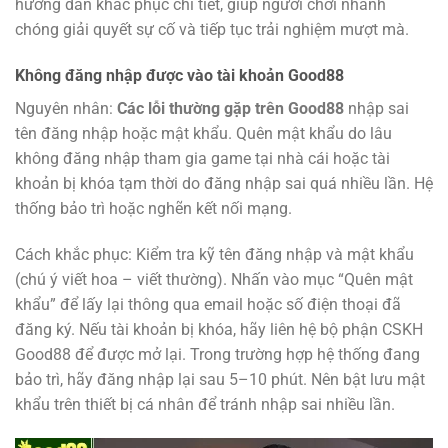
hướng dẫn khắc phục chi tiết, giúp người chơi nhanh
chóng giải quyết sự cố và tiếp tục trải nghiệm mượt mà.
Không đăng nhập được vào tài khoản Good88
Nguyên nhân:
Các lỗi thường gặp trên Good88
nhập sai
tên đăng nhập hoặc mật khẩu. Quên mật khẩu do lâu
không đăng nhập tham gia game tại nhà cái hoặc tài
khoản bị khóa tạm thời do đăng nhập sai quá nhiều lần. Hệ
thống bảo trì hoặc nghẽn kết nối mạng.
Cách khắc phục: Kiểm tra kỹ tên đăng nhập và mật khẩu
(chú ý viết hoa – viết thường). Nhấn vào mục “Quên mật
khẩu” để lấy lại thông qua email hoặc số điện thoại đã
đăng ký. Nếu tài khoản bị khóa, hãy liên hệ bộ phận CSKH
Good88 để được mở lại. Trong trường hợp hệ thống đang
bảo trì, hãy đăng nhập lại sau 5–10 phút. Nên bật lưu mật
khẩu trên thiết bị cá nhân để tránh nhập sai nhiều lần.