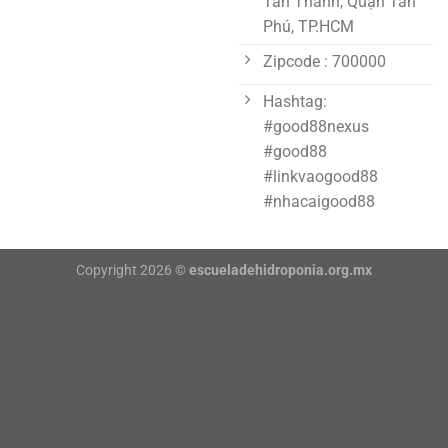
Tân Thành, Quận Tân
Phú, TP.HCM
Zipcode : 700000
Hashtag:
#good88nexus
#good88
#linkvaogood88
#nhacaigood88
Copyright 2026 ©
escueladehidroponia.org.mx