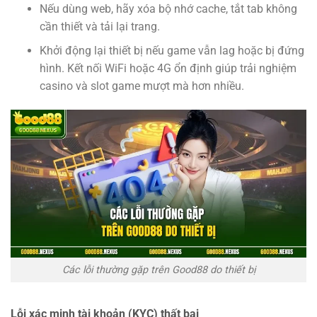
Nếu dùng web, hãy xóa bộ nhớ cache, tắt tab không
cần thiết và tải lại trang.
Khởi động lại thiết bị nếu game vẫn lag hoặc bị đứng
hình. Kết nối WiFi hoặc 4G ổn định giúp trải nghiệm
casino và slot game mượt mà hơn nhiều.
Các lỗi thường gặp trên Good88 do thiết bị
Lỗi xác minh tài khoản (KYC) thất bại