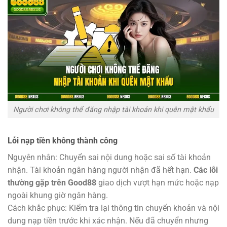
Người chơi không thể đăng nhập tài khoản khi quên mật khẩu
Lỗi nạp tiền không thành công
Nguyên nhân: Chuyển sai nội dung hoặc sai số tài khoản
nhận. Tài khoản ngân hàng người nhận đã hết hạn.
Các lỗi
thường gặp trên Good88
giao dịch vượt hạn mức hoặc nạp
ngoài khung giờ ngân hàng.
Cách khắc phục: Kiểm tra lại thông tin chuyển khoản và nội
dung nạp tiền trước khi xác nhận. Nếu đã chuyển nhưng