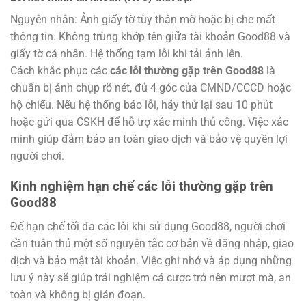
Nguyên nhân: Ảnh giấy tờ tùy thân mờ hoặc bị che mất
thông tin. Không trùng khớp tên giữa tài khoản Good88 và
giấy tờ cá nhân. Hệ thống tạm lỗi khi tải ảnh lên.
Cách khắc phục các
các lỗi thường gặp trên Good88
là
chuẩn bị ảnh chụp rõ nét, đủ 4 góc của CMND/CCCD hoặc
hộ chiếu. Nếu hệ thống báo lỗi, hãy thử lại sau 10 phút
hoặc gửi qua CSKH để hỗ trợ xác minh thủ công. Việc xác
minh giúp đảm bảo an toàn giao dịch và bảo vệ quyền lợi
người chơi.
Kinh nghiệm hạn chế các lỗi thường gặp trên
Good88
Để hạn chế tối đa các lỗi khi sử dụng Good88, người chơi
cần tuân thủ một số nguyên tắc cơ bản về đăng nhập, giao
dịch và bảo mật tài khoản. Việc ghi nhớ và áp dụng những
lưu ý này sẽ giúp trải nghiệm cá cược trở nên mượt mà, an
toàn và không bị gián đoạn.